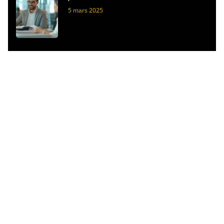
5 mars 2025
Les horaires de fermeture de la Bourse de
Paris : Guide complet pour les traders
28 février 2025
Crowdfunding Anaxago : ils racontent
leurs premiers pas dans l’investissement
participatif
16 février 2025
La donation au dernier vivant : un bouclier
patrimonial pour votre conjoint
5 février 2025