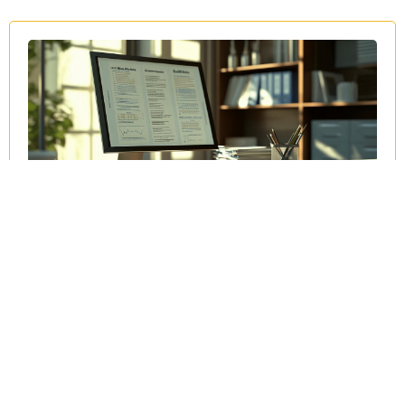
Guide pratique des principaux termes
comptables et financiers en anglais liés
à l’amortissement fiscal
15 décembre 2023
La maîtrise du vocabulaire financier anglais constitue un atout
indispensable
Lire la suite »